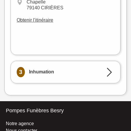
−
Chapelle
79140 CIRIÈRES
Obtenir l'itinéraire
Leaflet
|
©
OpenStreetMap
3
Inhumation
Pompes Funèbres Besry
Notre agence
Nous contacter