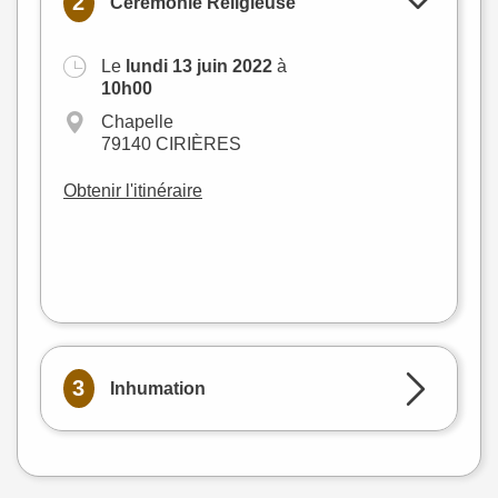
2
Cérémonie Religieuse
Le
lundi 13 juin 2022
à
+
10h00
−
Chapelle
79140 CIRIÈRES
Obtenir l'itinéraire
Leaflet
|
©
OpenStreetMap
3
Inhumation