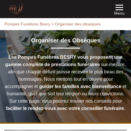
Menu
Pompes Funèbres Besry
>
Organiser des obsèques
Organiser des Obsèques
Les Pompes Funèbres BESRY vous proposent une
gamme complète de prestations funéraires
sur-mesure,
afin que chaque défunt puisse recevoir le plus beau des
hommages. Nous mettons tout en œuvre pour
accompagner et
guider les familles avec bienveillance
et
humanité, quel que soit leur religion ou leurs convictions.
Sur cette page, vous pourrez trouver nos conseils pour
faciliter le rendez-vous avec votre conseiller funéraire.